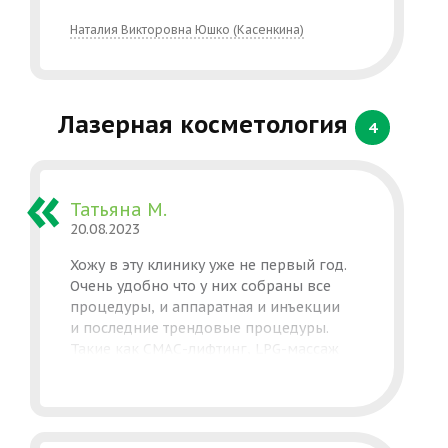
Викторовны. Врач мне понравилась:
Наталия Викторовна Юшко (Касенкина)
аккуратная, спокойная, ответила на все
мои вопросы. Результатом очень
довольна.
Лазерная косметология
4
Татьяна М.
20.08.2023
Хожу в эту клинику уже не первый год.
Очень удобно что у них собраны все
процедуры, и аппаратная и инъекции
и последние трендовые процедуры.
Такие как СМАС-лифтинг, LPG-массаж
лица и тела (это вообще любовь),
лазерная шлифовка и ещё много чего.
Спасибо вам, что вы делаете нас
красивее и заботитесь о нашем