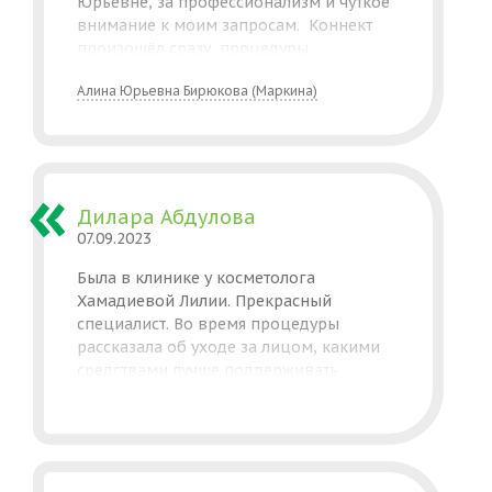
Юрьевне, за профессионализм и чуткое
внимание к моим запросам. Коннект
произошёл сразу, процедуры
выполняем по плану и тьфу-тьфу-тьфу
Алина Юрьевна Бирюкова (Маркина)
всё отлично, однозначно рекомендую!
Дилара Абдулова
07.09.2023
Была в клинике у косметолога
Хамадиевой Лилии. Прекрасный
специалист. Во время процедуры
рассказала об уходе за лицом, какими
средствами лучше поддерживать
полученный эффект. Я осталась
довольна.