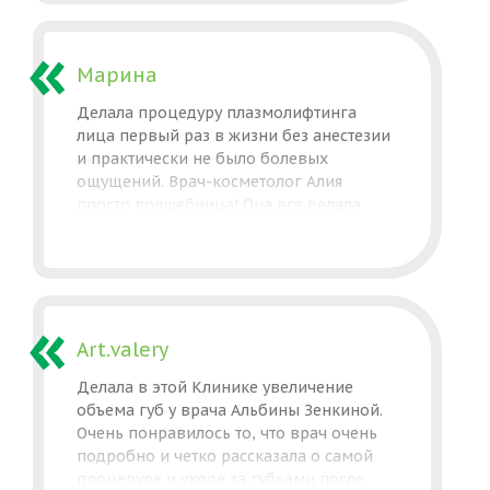
компетентная, с ней было невероятно
приятно общаться, и ее рукам я тут же
доверилась. Теперь с уверенностью
Марина
могу сказать: я ваш постоянный клиент!
Делала процедуру плазмолифтинга
Спасибо что вы есть!
лица первый раз в жизни без анестезии
и практически не было болевых
ощущений. Врач-косметолог Алия
просто волшебница! Она все делала
очень нежно и профессионально. Мне
очень понравилось, обязательно
запишусь к ней еще. Двум своим
подругам уже порекомендовала Алию,
как превосходного специалиста.
Рекомендую всем!
Art.valery
Делала в этой Клинике увеличение
объема губ у врача Альбины Зенкиной.
Очень понравилось то, что врач очень
подробно и четко рассказала о самой
процедуре и уходе за губками после