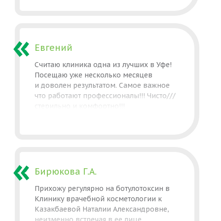
так же попала и на прием к Аксариной
Светлане.Тоже очень чуткий, грамотный
специалист своего дела. Хочется также
отметить работу Майоровой Оксаны
и Кристины. Спасибо вам всем, что
Евгений
помогаете становиться нам еще
Считаю клиника одна из лучших в Уфе!
красивее: -) И да, кофе очень вкусный.
Посещаю уже несколько месяцев
и доволен результатом. Самое важное
что работают профессионалы!!! Чисто///
стерильно и комфортно!!!
Бирюкова Г.А.
Прихожу регулярно на ботулотоксин в
Клинику врачебной косметологии к
Казакбаевой Наталии Александровне,
неизменно встречая в ее лице