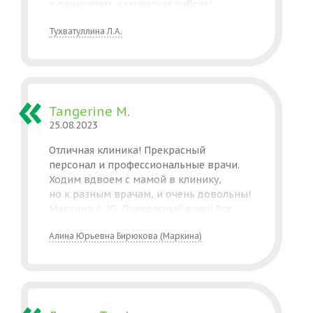
к пациентам, аккуратная работа!
Проконсультировала меня, ничего
Тухватуллина Л.А.
лишнего не предлагает, все по делу.
Также Нравится сама клиника,
её расположение, атмосфера. Всегда
встречают приветливые
администраторы) Однозначно
рекомендую эту клинику!
Tangerine M.
25.08.2023
Отличная клиника! Прекрасный
персонал и профессиональные врачи.
Ходим вдвоем с мамой в клинику,
но к разным врачам, и очень довольны!
Маркина А. Ю. Прекрасный врач! Все
процедуры объясняет очень доступно
Алина Юрьевна Бирюкова (Маркина)
и понятно. После процедур не остаётся
синяков. Внимательный и ответственный
врач, после процедур всегда на связи.
Рекомендую эту клинику.