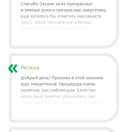
Спасибо Оксане за ее прекрасные
порадовал. Выражаю клинике
и умелые руки и прекрасную энергетику,
огромную благодарность и желаю
еще хотелось бы отметить массажиста
дальнейшего процветания!
Эльзу, такое обновление и Релакс
получаешь после процедур, что
мгновенно забываешь об усталости.
Сплоченный и жизнерадостный
коллектив, а самое главное
профессиональный!!! Молодцы!
Регина
Добрый день! Прохожу в этой клинике
курс микротоков. Процедура очень
приятная, расслабляющая. Качество
кожи лица заметно улучшилась уже
после первой процедуры. Сама клиника
понравилась, хорошие специалисты,
приветливый персонал.