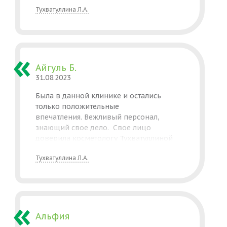
Тухватуллина Л.А.
Айгуль Б.
31.08.2023
Была в данной клинике и остались
только положительные
впечатления. Вежливый персонал,
знающий свое дело. Свое лицо
доверила косметологу Тухватуллиной
Люзие — специалисту с высшим
Тухватуллина Л.А.
медицинским образованием. Во время
процедуры Люзия все подробно
рассказывала о процедуре, дала
рекомендации по уходу за кожей.
Приятно оказаться в руках грамотного
специалиста, профессионала с большой
Альфия
буквы. Результат после процедуры очень