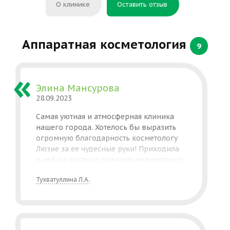
О клинике
Оставить отзыв
Аппаратная косметология
9
Элина Мансурова
28.09.2023
Самая уютная и атмосферная клиника
нашего города. Хотелось бы выразить
огромную благодарность косметологу
Люзие за ее чудесные руки! Приходила
к ней на чистку и получила невероятное
удовольствие как от процесса, так
Тухватуллина Л.А.
и от результата. Также она
проконсультировала меня и дала очень
ценные рекомендации по уходу
за кожей)