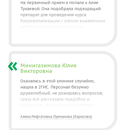
На первичный прием я попала к Алие
Тукаевой. Она подобрала подходящий
препарат для проведения курса
биоревитализации с учетом выявленных
проблем. Дала рекомендации
по дальнейшему уходу за кожей лица.
После проведения процедур результат
приятно удивил. Спасибо
за профессионализм!
Минигазимова Юлия
Викторовна
Оказалась в этой клинике случайно,
нашла в 2ГИС. Персонал безумно
дружелюбный, не дожидаясь вопросов,
сразу всё рассказали подробно и
развернуто. Делала плазмолифтинг,
несмотря на небольшую болезненность,
Алина Рифгатовна Лукманова (Харисова)
время прошло очень быстро и состояние
общее отдохнувшее. Рекомендую врача
Алину Рифгатовну! Добрая,