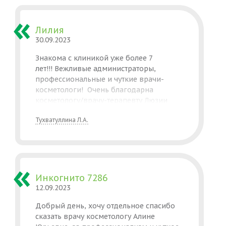
Лилия
30.09.2023
Знакома с клиникой уже более 7
лет!!! Вежливые администраторы,
профессиональные и чуткие врачи-
косметологи! Очень благодарна
косметологу/врачу-терапевту Люзии
Артуровне за шикарную чистку лица для
Тухватуллина Л.А.
меня и дочери, и рекомендацию только
нужных для меня косметологических
процедур и уходовой косметики! Всегда
узнает как мое самочувствие и реакция
после процедур! Огромное спасибо!
К вам хочется возвращаться!
Инкогнито 7286
12.09.2023
Добрый день, хочу отдельное спасибо
сказать врачу косметологу Алине