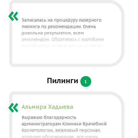
Записалась на процедуру лазерного
пилинга по рекомендации. Очень
довольна результатом, всем
рекомендую. Обратилась с жалобами
на рубцовые изменения кожи после
акне. Одна процедура (на новом
аппарате) дала отличный результат,
рубцы сгладились, кожа омолодилась,
стала более упругая. Планирую
повторить на следующий год, так как
Пилинги
1
процедура сезонная.
Альмира Хадыева
Выражаю благодарность
администраторам Клиники Врачебной
Косметологии, вежливый персонал,
хорошее обслуживание, все очень