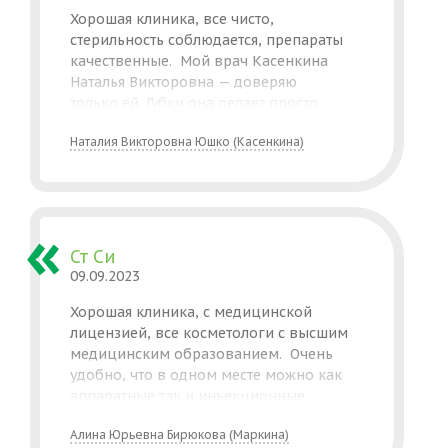
Хорошая клиника, все чисто,
стерильность соблюдается, препараты
качественные. Мой врач Касенкина
Наталья Викторовна — доверяю
только ей. Губки она делает просто
восхитительные! Мои подруги увидели
Наталия Викторовна Юшко (Касенкина)
у меня и все теперь ее клиенты. Делала
много процедур у нее, в том числе
сложные (ставила нити, скулы) все
на высшем уровне. Лишнего не советует,
только то, что нужно. Рекомендую
от души!
Ст Си
09.09.2023
Хорошая клиника, с медицинской
лицензией, все косметологи с высшим
медицинским образованием. Очень
удобно, что в одном месте можно как
аппаратные так и инъекционные
процедуры сделать. Хочу писать оды
Алина Юрьевна Бирюкова (Маркина)
«золотым ручкам» косметолога Алины