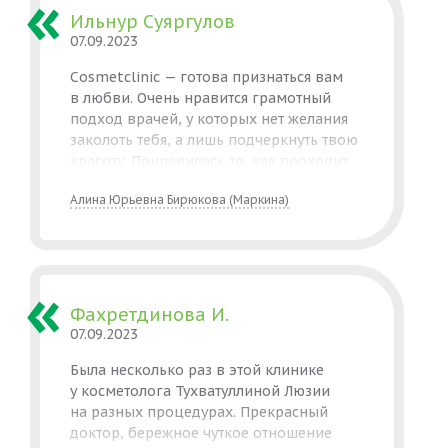
Ильнур Суяргулов
07.09.2023
Cosmetclinic — готова признаться вам
в любви. Очень нравится грамотный
подход врачей, у которых нет желания
заколоть тебя, а лишь подчеркнуть твою
красоту. Понравилась то, как проходит
чистка лица у Маркиной Алины, это
Алина Юрьевна Бирюкова (Маркина)
конечно больно, но эффективно) Также
прошла курс пилингов
и биоревитализации. Результат меня
очень порадовал, лицо сияет и светится.
Доверилась вам перед важным
мероприятием — свадьбой и это был
Фахретдинова И.
однозначно лучший выбор. Ведь
07.09.2023
здоровая и красивая кожа — лучшее
Была несколько раз в этой клинике
украшение женщины. Также отдельное
у косметолога Тухватуллиной Люзии
спасибо руководство за акции, которые
на разных процедурах. Прекрасный
вы проводите, делая косметологию
доктор, бережное чуткое отношение
доступной для многих!