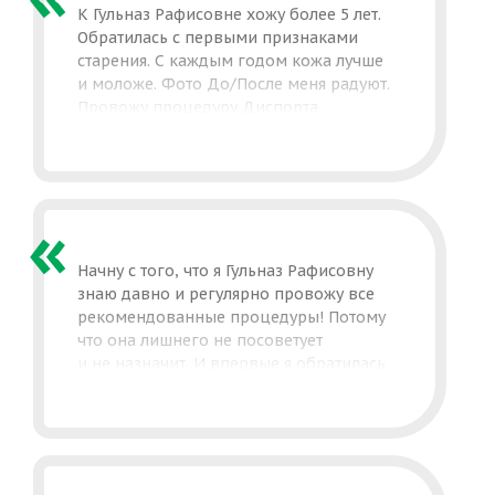
К Гульназ Рафисовне хожу более 5 лет.
Обратилась с первыми признаками
старения. С каждым годом кожа лучше
и моложе. Фото До/После меня радуют.
Провожу процедуру Диспорта
от морщин, мне очень нравится
результат. Морщины исчезают надолго.
Периодически увлажняю губы, они
у меня всегда выглядят увлажнённо,
ухожено и самое главное, естественно.
Очень довольна своим врачом-
косметологом. В этом году планирую
Начну с того, что я Гульназ Рафисовну
провести процедуру нитевого лифтинга.
знаю давно и регулярно провожу все
Спасибо доктору!
рекомендованные процедуры! Потому
что она лишнего не посоветует
и не назначит. И впервые я обратилась
к Гульназ Рафисовне с проблемой
«уставшего взгляда», как оказалась.
И мы провели процедуру нитевого
лифтинга, в мои 30+ нити Аптос
не только избавили меня от проблемы,