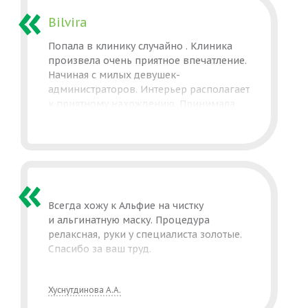
Bilvira
Попала в клинику случайно . Клиника
произвела очень приятное впечатление.
Начиная с милых девушек-
администраторов. Интерьер располагает
к приятному нахождению. Принимала
микротоковую терапию у Лилии
Улановой. Очень понравилось. Эффект
стал заметен сразу после процедуры.
Спасибо большое.
Всегда хожу к Альфие на чистку
и альгинатную маску. Процедура
релаксная, руки у специалиста золотые.
Спасибо за ваш труд.
Хуснутдинова А.А.