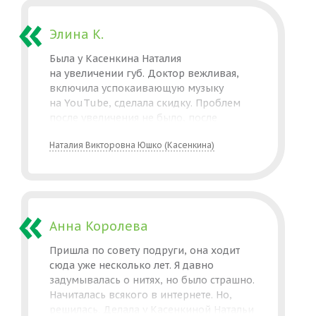
довольна результатом. Выражаю
эффект на губах я хочу и сама
благодарность Гульназ Рафисовне. Всем,
процедура была безболезненна!
кто сомневается или боится,
Элина К.
рекомендую сходить к Гульназ
Была у Касенкина Наталия
Рафисовне
на увеличении губ. Доктор вежливая,
включила успокаивающую музыку
на YouTube, сделала скидку. Проблем
после увеличения не было, после
процедуры ещё можно было приходить
Наталия Викторовна Юшко (Касенкина)
бесплатно на коррекции
и консультироваться в whats app, доктор
быстро отвечает.
Анна Королева
Пришла по совету подруги, она ходит
сюда уже несколько лет. Я давно
задумывалась о нитях, но было страшно.
Начиталась всякого в интернете. Но,
решилась. Делала у Касенкиной Натальи