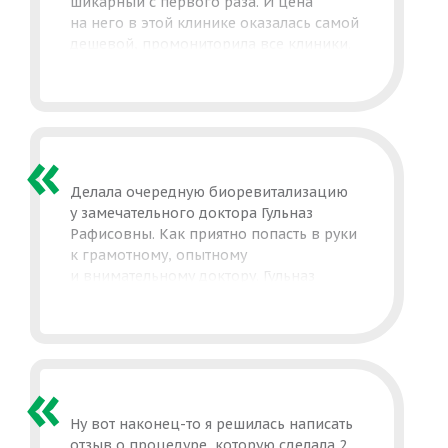
шикарный с первого раза. И цена
на него в этой клинике оказалась самой
дешевой, промониторила все клиники.
Делала очередную биоревитализацию
у замечательного доктора Гульназ
Рафисовны. Как приятно попасть в руки
к грамотному, опытному
и внимательному доктору. Гульназ
Рафисовна с первой минуты очаровала
меня своим индивидуальным подходом
и профессионализмом.
Ну вот наконец-то я решилась написать
отзыв о процедуре, которую сделала 2