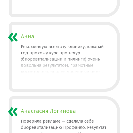
процедуры. Спасибо. Персонал
вежливый и приятный. Важно, что в этой
клинике соблюдаются все условия по
стерильности, т.к. для косметологических
услуг, я думаю, это самое важное.
Анна
Рекомендую всем эту клинику, каждый
год прохожу курс процедур
(биоревитализации и пилинги) очень
довольна результатом, грамотные
косметологи, вполне доступные цены,
часто проходят акции. Вежливые
администраторы. И очень важно, что
клиника находится в центре, НО есть
своя парковка! Посещая клинику, нет
страха, что машину заберет эвакуатор.
Анастасия Логинова
Поверила рекламе — сделала себе
биоревитализацию Профайло. Результат