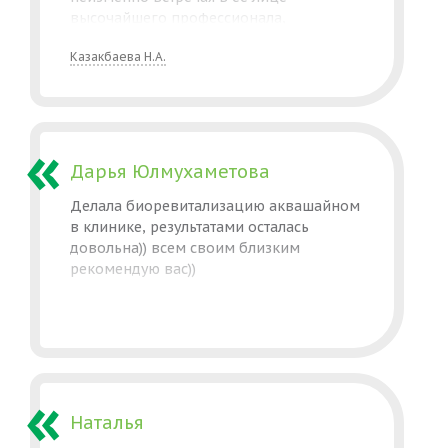
высочайшего профессионала,
внимательно и лично относящегося к
Казакбаева Н.А.
каждому пациенту. Огромное спасибо!
Дарья Юлмухаметова
Делала биоревитализацию аквашайном
в клинике, результатами осталась
довольна)) всем своим близким
рекомендую вас))
Наталья