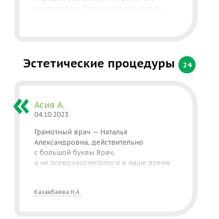
понравилось. Проходила процедуру
пилинг Джеснера ENERPEEL, проводила
Вероника Радутная, спасибо ей.Спасибо
всем сотрудникам клиники за вашу
работу.
Эстетические процедуры
24
Асия А.
04.10.2023
Грамотный врач — Наталья
Александровна, действительно
с большой буквы Врач,
а не псевдокосметологи в наше время.
Казакбаева Н.А.