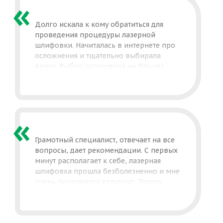
здоровье. Да да, здоровье, так как тут
не только косметологи принимают,
но и трихологи, эндокринолог,
Долго искала к кому обратиться для
диетолог, нутрициолог!
проведения процедуры лазерной
шлифовки. Начиталась в интернете про
осложнения и тщательно выбирала
врача. Выбор остановила на Гульназ
Рафисовне и не пожалела. Грамотный
и высококвалифицированный
специалист, внимательный доктор. Все
рассказала про процедуру, мои страхи
сразу прошли. После процедуры тоже
вела меня до полного восстановления.
Ещё я давно не могла подобрать
Грамотный специалист, отвечает на все
подходящий домашний уход и наконец
вопросы, дает рекомендации. С первых
то меня полностью устроили
минут располагает к себе, лазерная
подобранные мне лично крема.
шлифовка прошла безболезненно и мне
Рекомендую!
очень понравился результат. Теперь
на все процедуры буду ходить только
к ней!