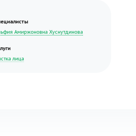
пециалисты
льфия Амиржоновна Хуснутдинова
слуги
истка лица