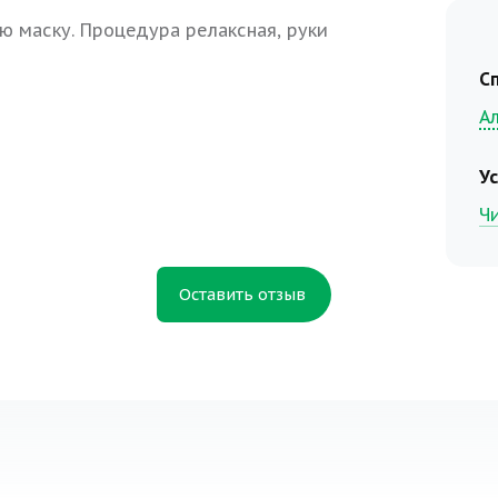
ую маску. Процедура релаксная, руки
С
А
У
Ч
Оставить отзыв