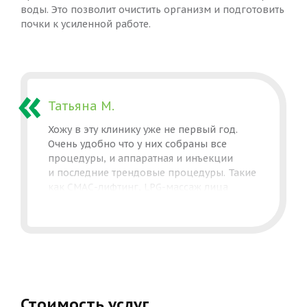
воды. Это позволит очистить организм и подготовить
почки к усиленной работе.
Татьяна М.
Хожу в эту клинику уже не первый год.
Очень удобно что у них собраны все
процедуры, и аппаратная и инъекции
и последние трендовые процедуры. Такие
как СМАС-лифтинг, LPG-массаж лица
и тела (это вообще любовь), лазерная
шлифовка и ещё много чего. Спасибо вам,
что вы делаете нас красивее и заботитесь
о нашем здоровье. Да да, здоровье, так
как тут не только косметологи принимают,
но и трихологи, эндокринолог, диетолог,
нутрициолог!
Стоимость услуг